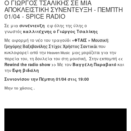
Ο ΓΙΏΡΓΟΣ ΤΣΑΛΊΚΗΣ ΣΕ ΜΙΑ
ΑΠΟΚΛΕΙΣΤΙΚΉ ΣΥΝΈΝΤΕΥΞΗ - ΠΕΜΠΤ
Η 01/04 - SPICE RADIO
Σε μια
συνέντευξη
εφ όλης της ύλης ο
γνωστός
καλλιτέχνης o Γιώργος Τσαλίκης
Με αφορμή το νέο του τραγούδι
«ΦΤΑΙΣ »
Μουσική:
που
Γρηγόρης Βαξεβανέλης Στίχοι: Χρήστος Σαντικάι
κυκλοφορεί από την
μας
για την
μοιράζεται
Heaven Music
πορεία του, τη δουλεία του στη μουσική, Στην εκπομπή
<<
Rewind the radio show >>
Με τον
Βαγγέλη Παραβατό
και
την
Έφη βιδάλη
Συντονίσου την Πέμπτη 01/04 στις 19:00
Μην το χάσεις .